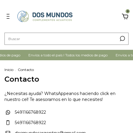
0
dios de pago
Envíos a todo el país I Todos los medios de pago
Envíos a to
Inicio
.
Contacto
Contacto
¿Necesitas ayuda? WhatsAppeanos haciendo click en
nuestro cel! Te asesoramos en lo que necesites!
5491166768922
5491166768922
dosmundosargentina@gmail.com