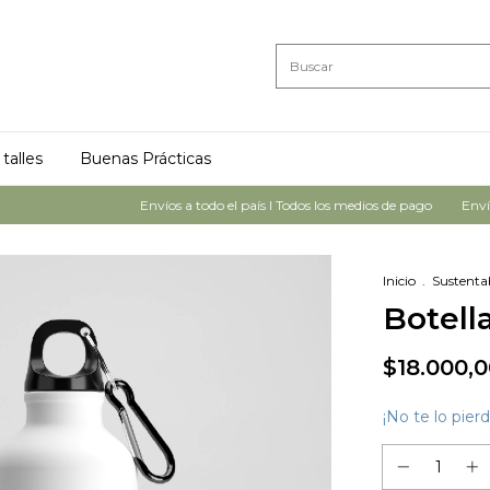
talles
Buenas Prácticas
Envíos a todo el país I Todos los medios de pago
Envíos a
Inicio
.
Sustentab
Botell
$18.000,
¡No te lo pierd