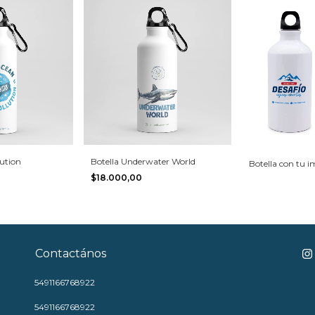
lution
Botella Underwater World
Botella con tu 
$18.000,00
Contactános
5491166768922
5491166768922