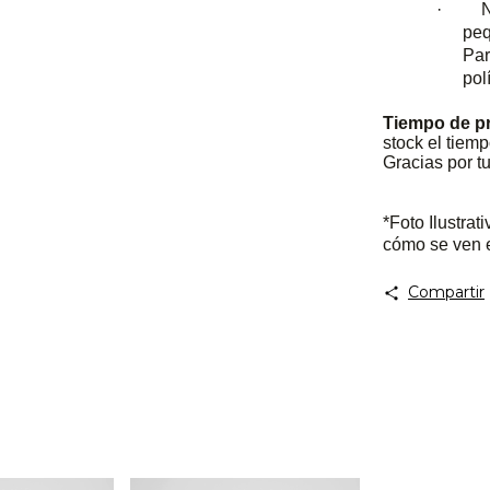
· Not
peq
Par
pol
Tiempo de p
stock el tiem
Gracias por t
*Foto Ilustrat
cómo se ven e
Compartir