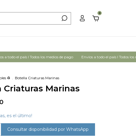
0
 todo el país I Todos los medios de pago
Envíos a todo el país I Todos los me
les ♻️
.
Botella Criaturas Marinas
a Criaturas Marinas
00
as, es el último!