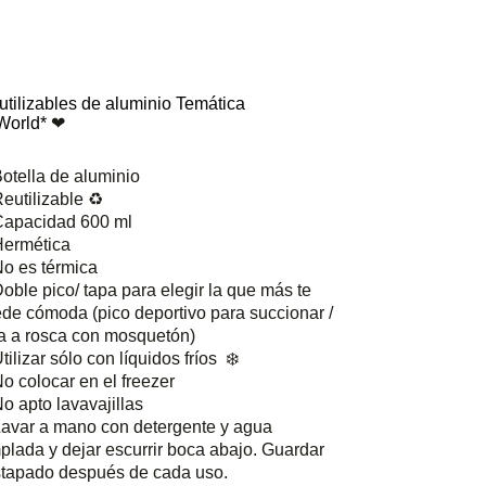
eutilizables de aluminio Temática
World*
❤
tella de aluminio
tilizable
♻️
acidad 600 ml
rmética
es térmica
e pico/ tapa para elegir la que más te
de cómoda (pico deportivo para succionar /
a a rosca con mosquetón)
izar sólo con líquidos fríos
❄️
olocar en el freezer
apto lavavajillas
ar a mano con detergente y agua
plada y dejar escurrir boca abajo. Guardar
tapado después de cada uso.