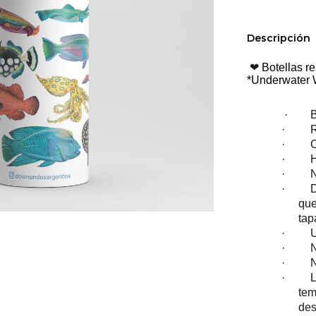
Descripción
❤
Botellas r
*Underwater 
·
Bo
· Reu
· Cap
· He
· No 
· Dobl
que
tap
· Util
· No c
· No 
· Lav
tem
des